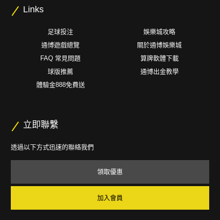
Links
足球投注
娛樂城攻略
通博遊戲總覽
關於通博娛樂城
FAQ 常見問題
算牌軟體下載
球版推薦
通博出金教學
體驗金888免費送
立即聯繫
透過以下方式迅速的聯絡我們
領取優惠
加入會員