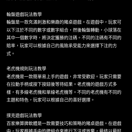
輪盤遊戲玩法教學
輪盤是一款充滿刺激和樂趣的賭桌遊戲。在遊戲中，玩家可
以下注於不同的數字或數字組合，然後輪盤轉動，小球落在
其中一個數字時，將決定獲勝的注碼。不同的注碼有不同的
賠率，玩家可以根據自己的風險承受能力來選擇下注的方
式。
老虎機規則
玩法教學
老虎機是一款簡單易上手的遊戲，非常受歡迎。玩家只需要
在拉動手柄或按下按鈕後等待結果。老虎機的遊戲方式多
樣，有多線老虎機和單線老虎機等。不同的老虎機有不同的
主題和特色，玩家可以根據自己的喜好選擇。
撲克遊戲玩法教學
百家樂算牌軟體
是一款需要技巧和策略的賭桌遊戲。在遊戲
中，玩家根據手中的牌組合來進行下注或放棄，最終以最好