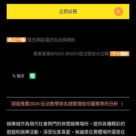
立即註冊
上一個
龍虎牌路|龍虎玩法與規則
賓果賓果BINGO BINGO投注密技大公開
下一個
球版推薦2024-玩法教學排名總整理給你最精準的分析
娛樂城作為現代社會熱門的休閒娛樂場所，提供各種精彩的
遊戲和娛樂活動，深受玩家喜愛。無論是在實體場所還是在