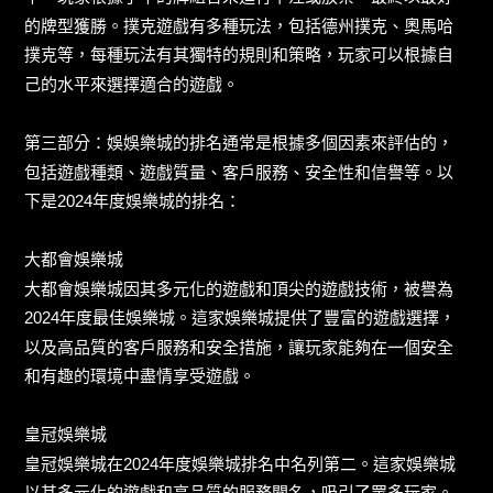
的牌型獲勝。撲克遊戲有多種玩法，包括德州撲克、奧馬哈
撲克等，每種玩法有其獨特的規則和策略，玩家可以根據自
己的水平來選擇適合的遊戲。
第三部分：娛娛樂城的排名通常是根據多個因素來評估的，
包括遊戲種類、遊戲質量、客戶服務、安全性和信譽等。以
下是2024年度娛樂城的排名：
大都會娛樂城
大都會娛樂城因其多元化的遊戲和頂尖的遊戲技術，被譽為
2024年度最佳娛樂城。這家娛樂城提供了豐富的遊戲選擇，
以及高品質的客戶服務和安全措施，讓玩家能夠在一個安全
和有趣的環境中盡情享受遊戲。
皇冠娛樂城
皇冠娛樂城在2024年度娛樂城排名中名列第二。這家娛樂城
以其多元化的遊戲和高品質的服務聞名，吸引了眾多玩家。