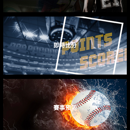
即時比分
賽事預測