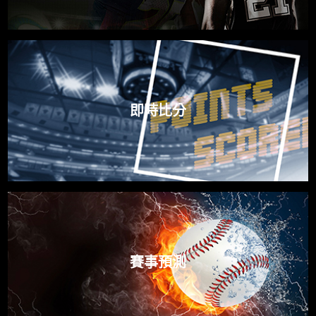
即時比分
賽事預測