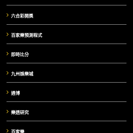
六合彩開獎
百家樂預測程式
即時比分
九州娛樂城
通博
樂透研究
百家樂