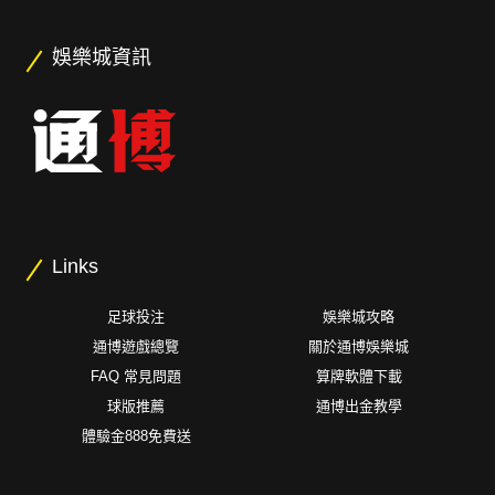
娛樂城資訊
Links
足球投注
娛樂城攻略
通博遊戲總覽
關於通博娛樂城
FAQ 常見問題
算牌軟體下載
球版推薦
通博出金教學
體驗金888免費送