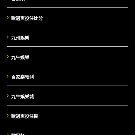
歐冠盃投注比分
九州娛樂
九牛娛樂
百家樂預測
九牛娛樂城
歐冠盃投注圈