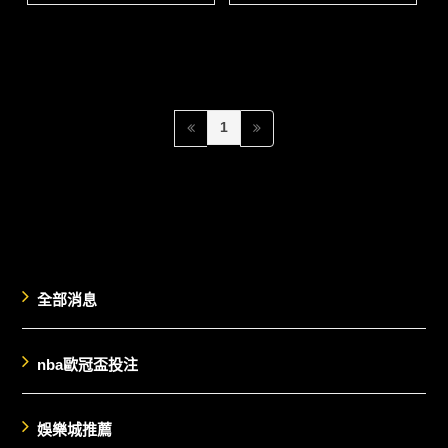
方法是，當您認識到一種
將驚人的現金控制工具付
諸實施的方法時，您將開
始從體育活動投注中看到
正確的回報。
1
News
九州娛樂
全部消息
nba歐冠盃投注
娛樂城推薦